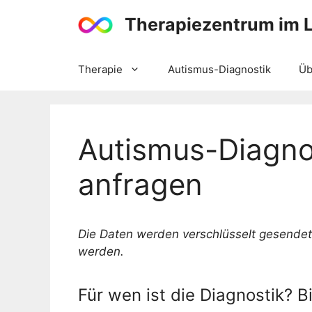
Zum
Therapiezentrum im L
Inhalt
springen
Therapie
Autismus-Diagnostik
Üb
Autismus-Diagno
anfragen
Die Daten werden verschlüsselt gesende
werden.
Für wen ist die Diagnostik? Bi