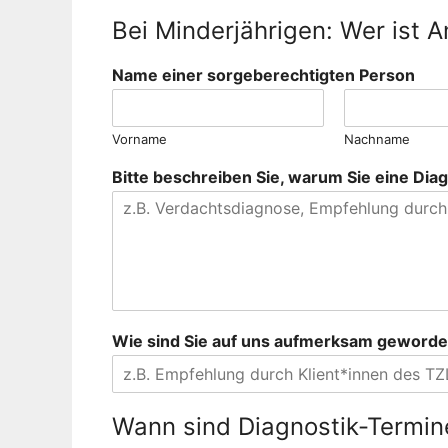
Bei Minderjährigen: Wer ist 
*
Name einer sorgeberechtigten Person
W
i
e
Vorname
Nachname
a
u
Bitte beschreiben Sie, warum Sie eine Di
f
Wie sind Sie auf uns aufmerksam geworden
Wann sind Diagnostik-Termine