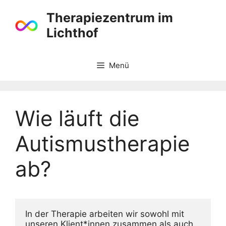
Zum
Therapiezentrum im
Inhalt
Lichthof
springen
Menü
Wie läuft die
Autismustherapie
ab?
In der Therapie arbeiten wir sowohl mit 
unseren Klient*innen zusammen als auch 